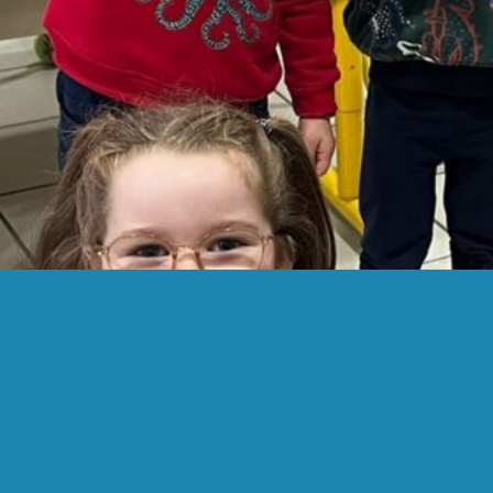
f
ception des cartes de voeux!
/02/2026
C
 élèves sont enchantés de recevoir leurs réponses aux
B
tes de voeux envoyées! Merci aux amis et familles…
OG
 Lancement du projet presse à l’école !