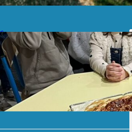
OG
🥧 Les MS et CP fêtent les rois ! 🎉✨
/02/2026
 MS et les CP ont confectionné de délicieuses galettes
 rois à la frangipane et à la…