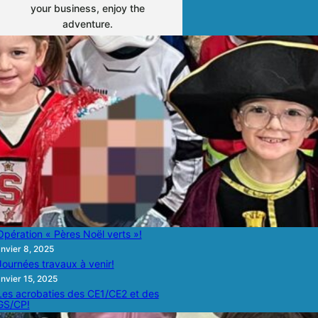
your business, enjoy the
adventure.
ust Read
LA COURSE ELA!
écembre 8, 2024
La voile des CM!
écembre 8, 2024
Opération « Pères Noël verts »!
anvier 8, 2025
Journées travaux à venir!
anvier 15, 2025
Les acrobaties des CE1/CE2 et des
GS/CP!