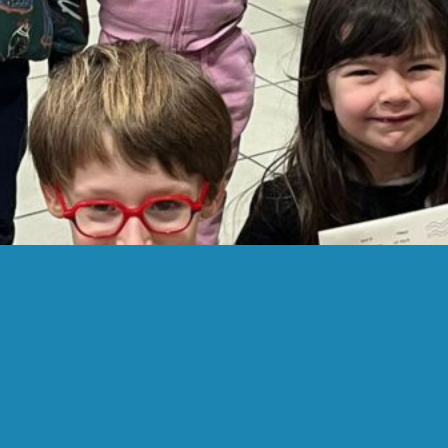
évrier 2, 2025
ategories
LOG
NEW BOOK
Journey of a
Lifetime