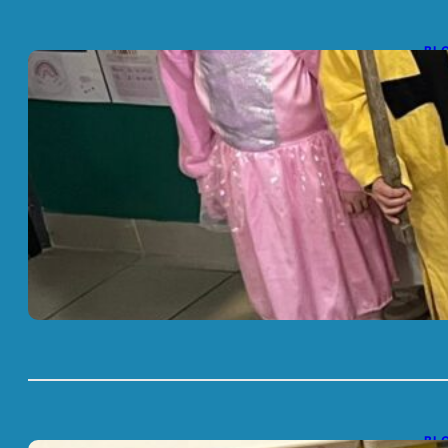
BL
🎭
13
Les
hu
BL