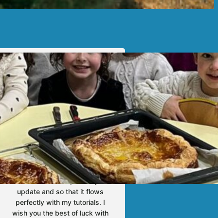
Tyler Moore
Hello, my name is Tyler Moore
and with the help of many
people I made this template. I
made it so it is super easy to
update and so that it flows
perfectly with my tutorials. I
wish you the best of luck with