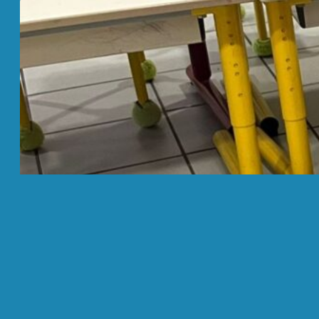
Ré
05
Nos
car
BL
📰