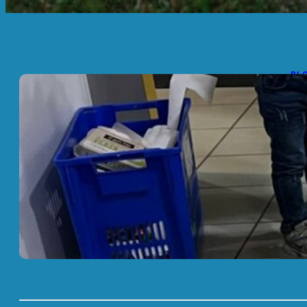
BL
👑
13
Les
des