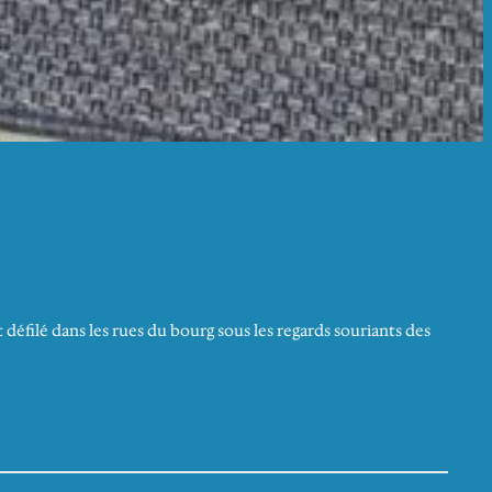
 défilé dans les rues du bourg sous les regards souriants des